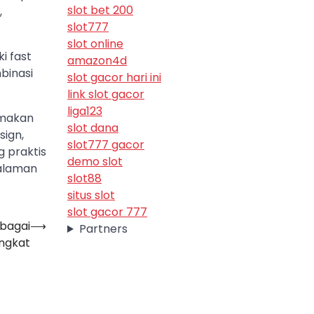
slot bet 200
,
slot777
slot online
i fast
amazon4d
binasi
slot gacor hari ini
link slot gacor
liga123
amakan
slot dana
sign,
slot777 gacor
g praktis
demo slot
galaman
slot88
situs slot
slot gacor 777
rbagai
⟶
Partners
ngkat