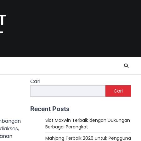
T
T
Cari
Cari
Recent Posts
Slot Maxwin Terbaik dengan Dukungan
embangan
Berbagai Perangkat
diakses,
yanan
Mahjong Terbaik 2026 untuk Pengguna