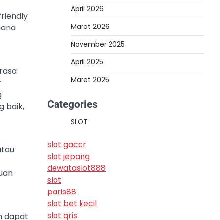
April 2026
friendly
Maret 2026
hana
November 2025
April 2025
 rasa
Maret 2025
r
g
Categories
g baik,
SLOT
slot gacor
atau
slot jepang
dewataslot888
tuan
slot
paris88
slot bet kecil
slot qris
m dapat