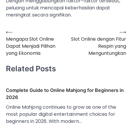
Dengan menggabungkan faktor-faktor tersebut,
peluang untuk mencapai keberhasilan dapat
meningkat secara signifikan.
⟵
⟶
Navigasi
Mengapa Slot Online
Slot Online dengan Fitur
pos
Dapat Menjadi Pilihan
Respin yang
yang Ekonomis
Menguntungkan
Related Posts
Complete Guide to Online Mahjong for Beginners in
2026
Online Mahjong continues to grow as one of the
most popular digital entertainment choices for
beginners in 2026. With modern…