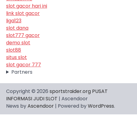
slot gacor hari ini
link slot gacor
liga123
slot dana
slot777 gacor
demo slot
slot88
situs slot
slot gacor 777
Partners
Copyright © 2026
sportstraider.org PUSAT
INFORMASI JUDI SLOT
| Ascendoor
News by
Ascendoor
| Powered by
WordPress
.