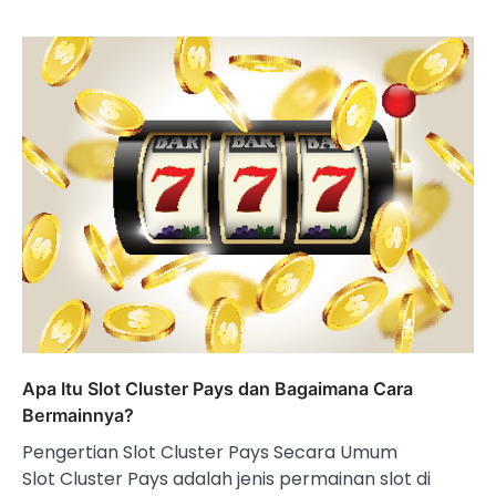
Apa Itu Slot Cluster Pays dan Bagaimana Cara
Bermainnya?
Pengertian Slot Cluster Pays Secara Umum
Slot Cluster Pays adalah jenis permainan slot di