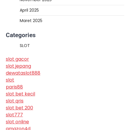
April 2025
Maret 2025
Categories
SLOT
slot gacor
slot jepang
dewataslot888
slot
paris88
slot bet kecil
slot qris
slot bet 200
slot777
slot online
amazon4d