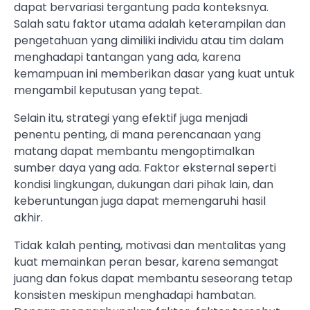
dapat bervariasi tergantung pada konteksnya.
Salah satu faktor utama adalah keterampilan dan
pengetahuan yang dimiliki individu atau tim dalam
menghadapi tantangan yang ada, karena
kemampuan ini memberikan dasar yang kuat untuk
mengambil keputusan yang tepat.
Selain itu, strategi yang efektif juga menjadi
penentu penting, di mana perencanaan yang
matang dapat membantu mengoptimalkan
sumber daya yang ada. Faktor eksternal seperti
kondisi lingkungan, dukungan dari pihak lain, dan
keberuntungan juga dapat memengaruhi hasil
akhir.
Tidak kalah penting, motivasi dan mentalitas yang
kuat memainkan peran besar, karena semangat
juang dan fokus dapat membantu seseorang tetap
konsisten meskipun menghadapi hambatan.