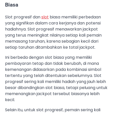
Biasa
Slot progresif dan
slot
biasa memiliki perbedaan
yang signifikan dalam cara kerjanya dan potensi
hadiahnya. Slot progresif menawarkan jackpot
yang terus meningkat nilainya setiap kali pemain
memasang taruhan, karena sebagian kecil dari
setiap taruhan ditambahkan ke total jackpot.
Ini berbeda dengan slot biasa yang memiliki
pembayaran tetap dan tidak berubah, di mana
kemenangan didasarkan pada kombinasi simbol
tertentu yang telah ditentukan sebelumnya. Slot
progresif sering kali memiliki hadiah yang jauh lebih
besar dibandingkan slot biasa, tetapi peluang untuk
memenangkan jackpot tersebut biasanya lebih
kecil.
Selain itu, untuk slot progresif, pemain sering kali