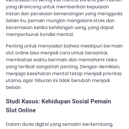
yang dirancang untuk memberikan kepuasan
instan dan perasaan kemenangan yang menggoda.
Selain itu, pemain mungkin mengalami stres dan
kecemasan ketika kehilangan uang, yang dapat
memperburuk kondisi mental.
Penting untuk menyadari bahwa meskipun bermain
slot online bisa menjadi cara untuk bersantai,
membatasi waktu bermain dan memahami risiko
yang terlibat sangatlah penting. Dengan demikian,
menjaga kesehatan mental tetap menjadi prioritas
utama, agar hiburan ini tidak berubah menjadi
beban.
Studi Kasus: Kehidupan Sosial Pemain
Slot Online
Dalam dunia digital yang semakin berkembang,