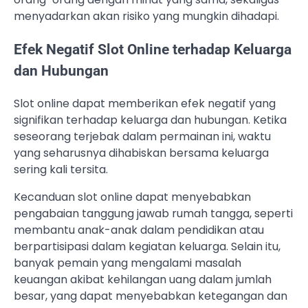
menyadarkan akan risiko yang mungkin dihadapi.
Efek Negatif Slot Online terhadap Keluarga
dan Hubungan
Slot online dapat memberikan efek negatif yang
signifikan terhadap keluarga dan hubungan. Ketika
seseorang terjebak dalam permainan ini, waktu
yang seharusnya dihabiskan bersama keluarga
sering kali tersita.
Kecanduan slot online dapat menyebabkan
pengabaian tanggung jawab rumah tangga, seperti
membantu anak-anak dalam pendidikan atau
berpartisipasi dalam kegiatan keluarga. Selain itu,
banyak pemain yang mengalami masalah
keuangan akibat kehilangan uang dalam jumlah
besar, yang dapat menyebabkan ketegangan dan