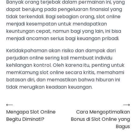
Banyak orang terjebak dalam permainan ini, yang
dapat berujung pada pengeluaran finansial yang
tidak terkendali. Bagi sebagian orang, slot online
menjadi kesempatan untuk mendapatkan
keuntungan cepat, namun bagi yang lain, ini bisa
menjadi ancaman serius bagi keuangan pribadi.
Ketidakpahaman akan risiko dan dampak dari
perjudian online sering kali membuat individu
kehilangan kontrol. Oleh karena itu, penting untuk
memKamung slot online secara kritis, memahami
batasan diri, dan memastikan bahwa hiburan ini
tidak merugikan keadaan keuangan.
⟵
⟶
Navigasi
Mengapa Slot Online
Cara Mengoptimalkan
pos
Begitu Diminati?
Bonus di Slot Online yang
Bagus