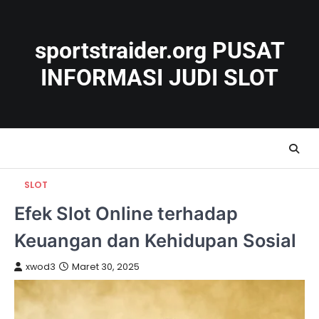
Skip
to
content
sportstraider.org PUSAT
INFORMASI JUDI SLOT
SLOT
Efek Slot Online terhadap
Keuangan dan Kehidupan Sosial
xwod3
Maret 30, 2025