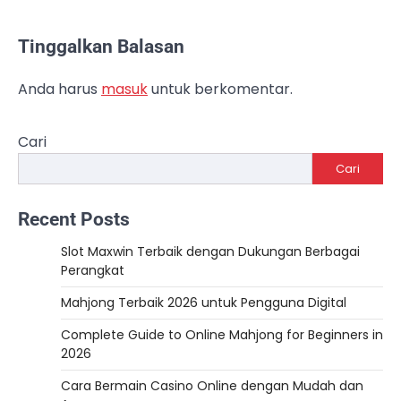
Tinggalkan Balasan
Anda harus
masuk
untuk berkomentar.
Cari
Cari
Recent Posts
Slot Maxwin Terbaik dengan Dukungan Berbagai
Perangkat
Mahjong Terbaik 2026 untuk Pengguna Digital
Complete Guide to Online Mahjong for Beginners in
2026
Cara Bermain Casino Online dengan Mudah dan