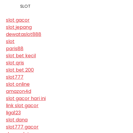
SLOT
slot gacor
slot jepang
dewataslot888
slot
paris88
slot bet kecil
slot qris
slot bet 200
slot777
slot online
amazon4d
slot gacor hari ini
link slot gacor
liga123
slot dana
slot777 gacor