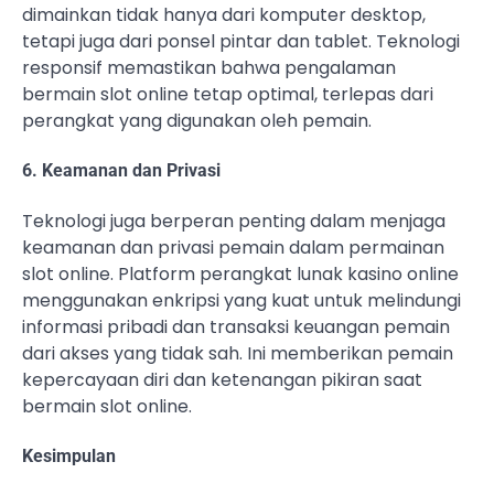
dimainkan tidak hanya dari komputer desktop,
tetapi juga dari ponsel pintar dan tablet. Teknologi
responsif memastikan bahwa pengalaman
bermain slot online tetap optimal, terlepas dari
perangkat yang digunakan oleh pemain.
6. Keamanan dan Privasi
Teknologi juga berperan penting dalam menjaga
keamanan dan privasi pemain dalam permainan
slot online. Platform perangkat lunak kasino online
menggunakan enkripsi yang kuat untuk melindungi
informasi pribadi dan transaksi keuangan pemain
dari akses yang tidak sah. Ini memberikan pemain
kepercayaan diri dan ketenangan pikiran saat
bermain slot online.
Kesimpulan