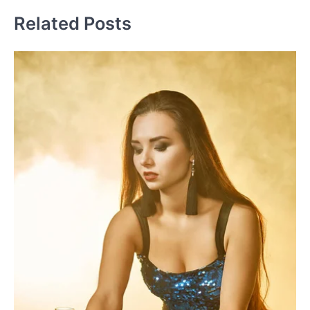
Related Posts