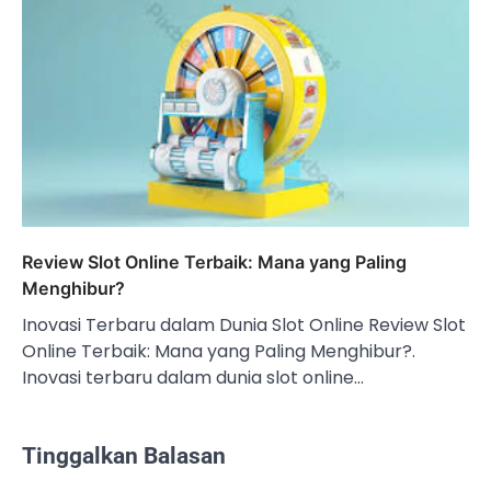
Review Slot Online Terbaik: Mana yang Paling
Menghibur?
Inovasi Terbaru dalam Dunia Slot Online Review Slot
Online Terbaik: Mana yang Paling Menghibur?.
Inovasi terbaru dalam dunia slot online…
Tinggalkan Balasan