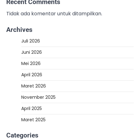
Recent Comments
Tidak ada komentar untuk ditampilkan.
Archives
Juli 2026
Juni 2026
Mei 2026
April 2026
Maret 2026
November 2025
April 2025
Maret 2025
Categories