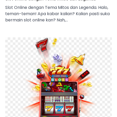
Slot Online dengan Tema Mitos dan Legenda. Halo,
teman-teman! Apa kabar kalian? Kalian pasti suka
bermain slot online kan? Nah,…