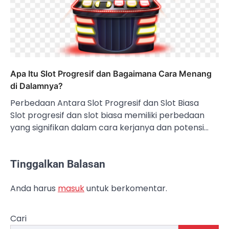
Apa Itu Slot Progresif dan Bagaimana Cara Menang
di Dalamnya?
Perbedaan Antara Slot Progresif dan Slot Biasa
Slot progresif dan slot biasa memiliki perbedaan
yang signifikan dalam cara kerjanya dan potensi…
Tinggalkan Balasan
Anda harus
masuk
untuk berkomentar.
Cari