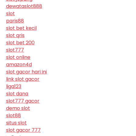
dewataslot888
slot
paris88
slot bet kecil
slot qris
slot bet 200
slot777
slot online
amazon4d
slot gacor hari ini
link slot gacor
liga123
slot dana
slot777 gacor
demo slot
slot88
situs slot
slot gacor 777