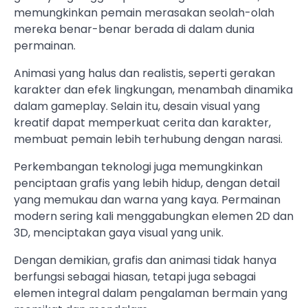
memungkinkan pemain merasakan seolah-olah
mereka benar-benar berada di dalam dunia
permainan.
Animasi yang halus dan realistis, seperti gerakan
karakter dan efek lingkungan, menambah dinamika
dalam gameplay. Selain itu, desain visual yang
kreatif dapat memperkuat cerita dan karakter,
membuat pemain lebih terhubung dengan narasi.
Perkembangan teknologi juga memungkinkan
penciptaan grafis yang lebih hidup, dengan detail
yang memukau dan warna yang kaya. Permainan
modern sering kali menggabungkan elemen 2D dan
3D, menciptakan gaya visual yang unik.
Dengan demikian, grafis dan animasi tidak hanya
berfungsi sebagai hiasan, tetapi juga sebagai
elemen integral dalam pengalaman bermain yang