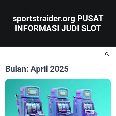
Skip
to
content
sportstraider.org PUSAT
INFORMASI JUDI SLOT
Bulan:
April 2025