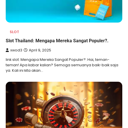
SLOT
Slot Thailand: Mengapa Mereka Sangat Populer?.
xwod3
April 9, 2025
link slot: Mengapa Mereka Sangat Populer?. Hai, teman-
teman! Apa kabar kalian? Semoga semuanya baik-baik saja
ya. Kali ini kita akan…