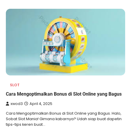
SLOT
Cara Mengoptimalkan Bonus di Slot Online yang Bagus
xwod3
April 4, 2025
Cara Mengoptimalkan Bonus di Slot Online yang Bagus. Halo,
Sobat Slot Mania! Gimana kabarnya? Udah siap buat dapetin
tips-tips keren buat…