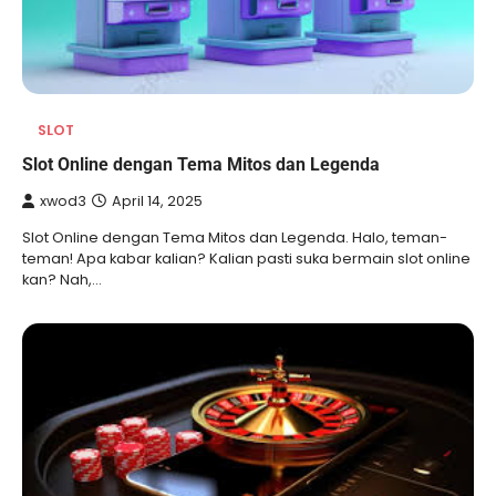
SLOT
Slot Online dengan Tema Mitos dan Legenda
xwod3
April 14, 2025
Slot Online dengan Tema Mitos dan Legenda. Halo, teman-
teman! Apa kabar kalian? Kalian pasti suka bermain slot online
kan? Nah,…