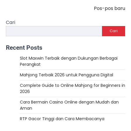
Pos-pos baru
Navigasi
pos
Cari
Cari
Recent Posts
Slot Maxwin Terbaik dengan Dukungan Berbagai
Perangkat
Mahjong Terbaik 2026 untuk Pengguna Digital
Complete Guide to Online Mahjong for Beginners in
2026
Cara Bermain Casino Online dengan Mudah dan
Aman
RTP Gacor Tinggi dan Cara Membacanya