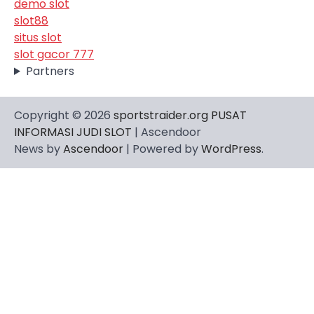
demo slot
slot88
situs slot
slot gacor 777
Partners
Copyright © 2026
sportstraider.org PUSAT
INFORMASI JUDI SLOT
| Ascendoor
News by
Ascendoor
| Powered by
WordPress
.